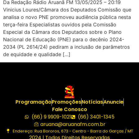
Da Redação Rádio Aruanã FM 13/05/2025 – 20:19
Vinicius Loures/Câmara dos Deputados Comissão que
analisa o novo PNE promoveu audiência pública nesta
terça-feira Especialistas ouvidos pela Comissão
Especial da Câmara dos Deputados sobre o Plano
Nacional de Educação (PNE) para o decênio 2024-
2034 (PL 2614/24) pediram a inclusão de parâmetros
de equidade e qualidade […]
Programação
Promoções
Notícias
Anuncie
Fale Conosco
(66) 9 9909-1021
(66) 3401-1345
aruana@aruanafm.com.br
Endereço: Rua Bororos, 673 - Centro - Barra do Garças / MT
2024 | Todos Direitos Reservados