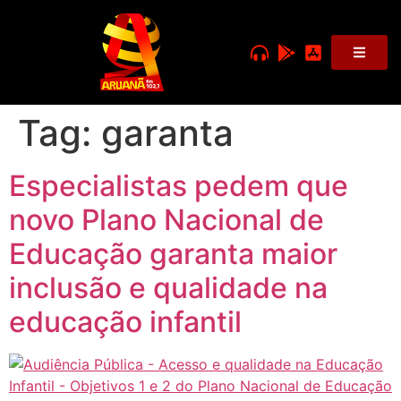
Tag:
garanta
Especialistas pedem que
novo Plano Nacional de
Educação garanta maior
inclusão e qualidade na
educação infantil