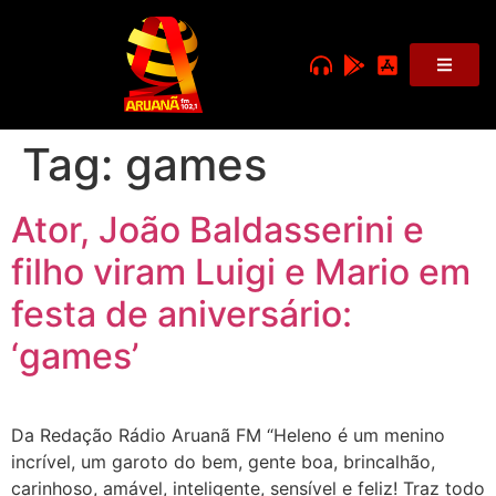
Tag:
games
Ator, João Baldasserini e
filho viram Luigi e Mario em
festa de aniversário:
‘games’
Da Redação Rádio Aruanã FM “Heleno é um menino
incrível, um garoto do bem, gente boa, brincalhão,
carinhoso, amável, inteligente, sensível e feliz! Traz todo