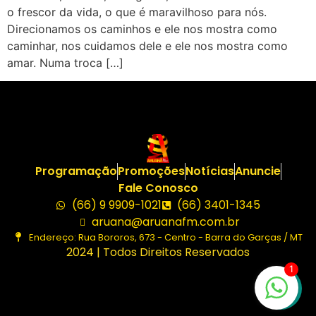
o frescor da vida, o que é maravilhoso para nós.
Direcionamos os caminhos e ele nos mostra como
caminhar, nos cuidamos dele e ele nos mostra como
amar. Numa troca […]
Programação
Promoções
Notícias
Anuncie
Fale Conosco
(66) 9 9909-1021
(66) 3401-1345
aruana@aruanafm.com.br
Endereço: Rua Bororos, 673 - Centro - Barra do Garças / MT
2024 | Todos Direitos Reservados
1