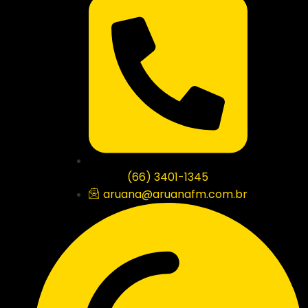
(66) 3401-1345
aruana@aruanafm.com.br