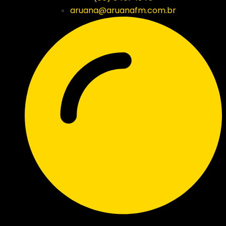
aruana@aruanafm.com.br