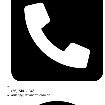
(66) 3401-1345
aruana@aruanafm.com.br