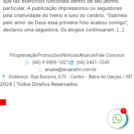
que faz exercícios funcionais dentro de seu jatinho
particular. A publicação impressionou os seguidores
pela criatividade do treino e luxo do cenário. “Gabriela
pelo amor de Deus essa primeira foto acabou comigo”,
declarou uma seguidora. Os elogios continuaram. […]
Programação
Promoções
Notícias
Anuncie
Fale Conosco
(66) 9 9909-1021
(66) 3401-1345
aruana@aruanafm.com.br
Endereço: Rua Bororos, 673 - Centro - Barra do Garças / MT
2024 | Todos Direitos Reservados
zbet
starzbet güncel giriş
starzbet giriş
starzbet
starzbet gü
1