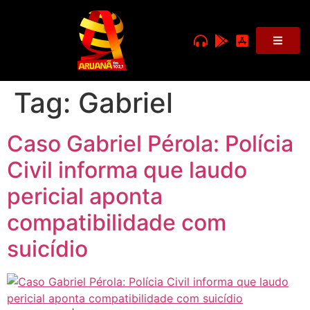
Tag:
Gabriel
Caso Gabriel Pérola: Polícia
Civil informa que laudo
pericial aponta
compatibilidade com
suicídio