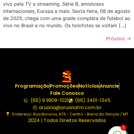
vivo pela TV e streaming. Série B, amistosos
internacionais, Europa e mais. Sexta-feira, 08 de agosto
de 2025, chega com uma grade completa de futebol ao
vivo no Brasil e no mundo. Os holofotes se voltam […]
Próximo
→
Programação
Promoções
Notícias
Anuncie
Fale Conosco
(66) 9 9909-1021
(66) 3401-1345
aruana@aruanafm.com.br
Endereço: Rua Bororos, 673 - Centro - Barra do Garças / MT
2024 | Todos Direitos Reservados
1