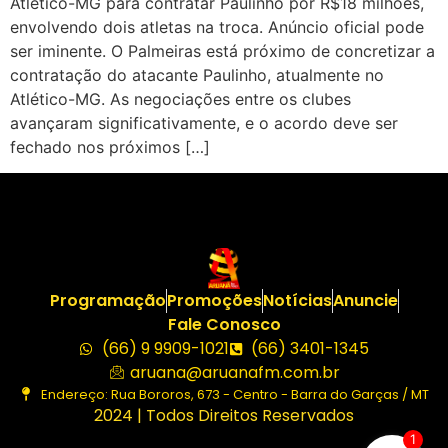
Atlético-MG para contratar Paulinho por R$18 milhões,
envolvendo dois atletas na troca. Anúncio oficial pode
ser iminente. O Palmeiras está próximo de concretizar a
contratação do atacante Paulinho, atualmente no
Atlético-MG. As negociações entre os clubes
avançaram significativamente, e o acordo deve ser
fechado nos próximos […]
Programação
Promoções
Notícias
Anuncie
Fale Conosco
(66) 9 9909-1021
(66) 3401-1345
aruana@aruanafm.com.br
Endereço: Rua Bororos, 673 - Centro - Barra do Garças / MT
2024 | Todos Direitos Reservados
1