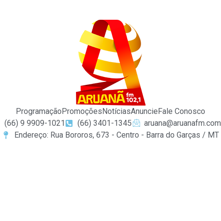
Programação
Promoções
Notícias
Anuncie
Fale Conosco
(66) 9 9909-1021
(66) 3401-1345
aruana@aruanafm.com
Endereço: Rua Bororos, 673 - Centro - Barra do Garças / MT
riş
casibom
casibom güncel giriş
casibom giriş
casibom
st