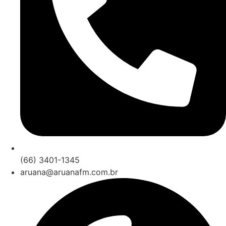
(66) 3401-1345
aruana@aruanafm.com.br