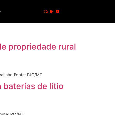
o
de propriedade rural
calinho Fonte: PJC/MT
aterias de lítio
Fonte: PM/MT