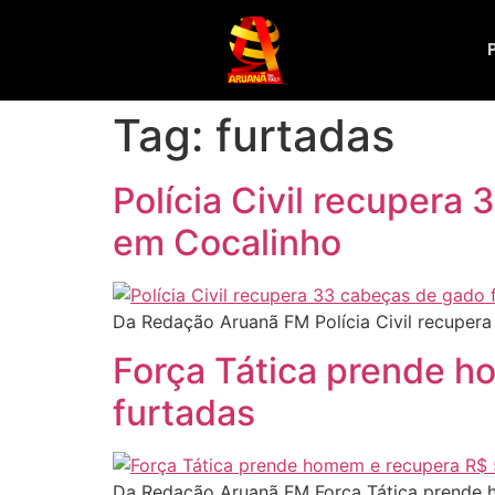
Tag:
furtadas
Polícia Civil recupera
em Cocalinho
Da Redação Aruanã FM Polícia Civil recuper
Força Tática prende ho
furtadas
Da Redação Aruanã FM Força Tática prende h