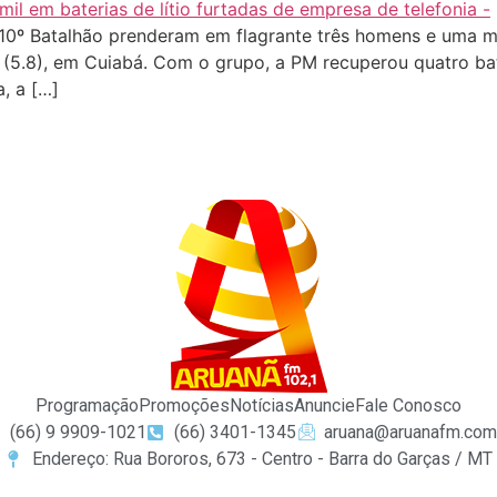
 10º Batalhão prenderam em flagrante três homens e uma m
a (5.8), em Cuiabá. Com o grupo, a PM recuperou quatro ba
, a […]
Programação
Promoções
Notícias
Anuncie
Fale Conosco
(66) 9 9909-1021
(66) 3401-1345
aruana@aruanafm.com
Endereço: Rua Bororos, 673 - Centro - Barra do Garças / MT