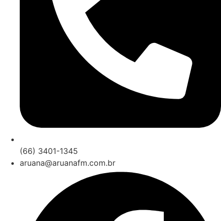
(66) 3401-1345
aruana@aruanafm.com.br