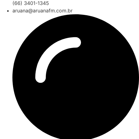
(66) 3401-1345
aruana@aruanafm.com.br