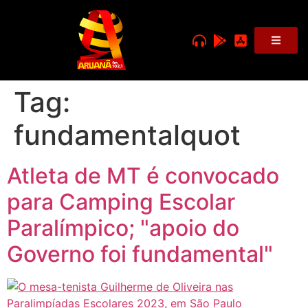
Tag:
fundamentalquot
Atleta de MT é convocado
para Camping Escolar
Paralímpico; "apoio do
Governo foi fundamental"