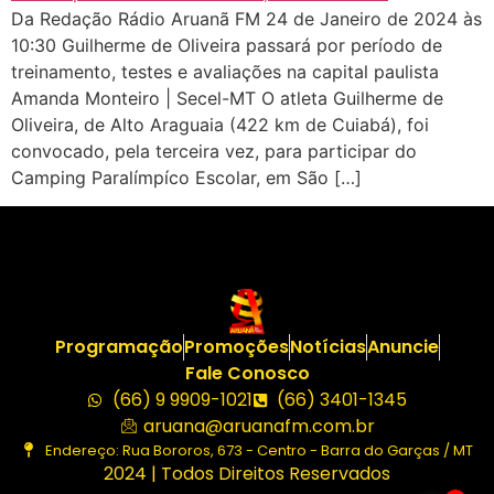
Da Redação Rádio Aruanã FM 24 de Janeiro de 2024 às
10:30 Guilherme de Oliveira passará por período de
treinamento, testes e avaliações na capital paulista
Amanda Monteiro | Secel-MT O atleta Guilherme de
Oliveira, de Alto Araguaia (422 km de Cuiabá), foi
convocado, pela terceira vez, para participar do
Camping Paralímpíco Escolar, em São […]
Programação
Promoções
Notícias
Anuncie
Fale Conosco
(66) 9 9909-1021
(66) 3401-1345
aruana@aruanafm.com.br
Endereço: Rua Bororos, 673 - Centro - Barra do Garças / MT
2024 | Todos Direitos Reservados