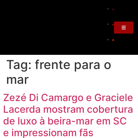
Tag:
frente para o
mar
Zezé Di Camargo e Graciele
Lacerda mostram cobertura
de luxo à beira-mar em SC
e impressionam fãs