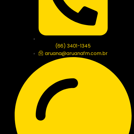
(66) 3401-1345
aruana@aruanafm.com.br