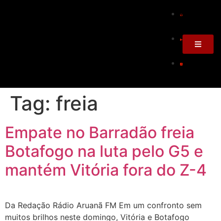
Tag:
freia
Empate no Barradão freia
Botafogo na luta pelo G5 e
mantém Vitória fora do Z-4
Da Redação Rádio Aruanã FM Em um confronto sem
muitos brilhos neste domingo, Vitória e Botafogo