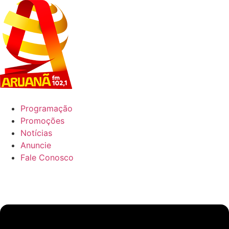
Ir
para
o
conteúdo
Programação
Promoções
Notícias
Anuncie
Fale Conosco