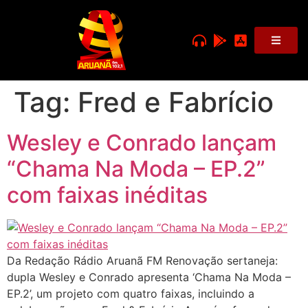
Tag:
Fred e Fabrício
Wesley e Conrado lançam
“Chama Na Moda – EP.2”
com faixas inéditas
Da Redação Rádio Aruanã FM Renovação sertaneja:
dupla Wesley e Conrado apresenta ‘Chama Na Moda –
EP.2’, um projeto com quatro faixas, incluindo a