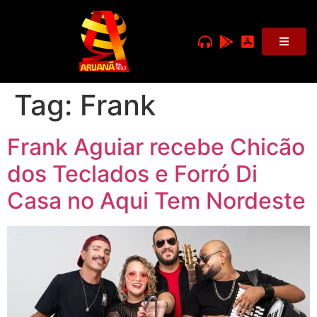
Tag:
Frank
Frank Aguiar recebe Chicão
dos Teclados e Forró Di
Casa no Aqui Tem Nordeste