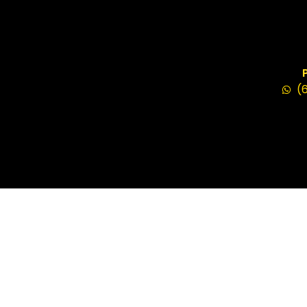
(
bet
starzbet güncel giriş
starzbet giriş
starzbet
starzbet gün