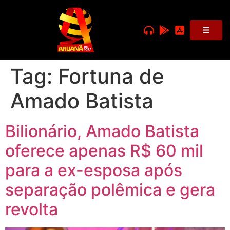
Tag:
Fortuna de
Amado Batista
Bilionário, Amado Batista
oferece apenas R$ 60 mil
para a ex-esposa após
separação polêmica e gera
revolta