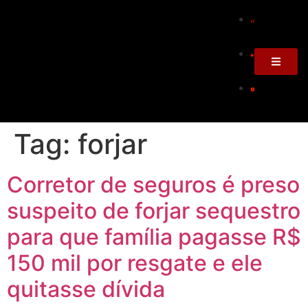
Tag:
forjar
Corretor de seguros é preso
suspeito de forjar sequestro
para que família pagasse R$
150 mil por resgate e ele
quitasse dívida