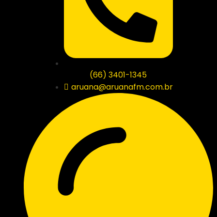
(66) 3401-1345
aruana@aruanafm.com.br