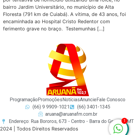
bairro Jardim Universitário, no município de Alta
Floresta (791 km de Cuiabá). A vítima, de 43 anos, foi
encaminhada ao Hospital Cristo Redentor com
ferimento grave no braço. Testemunhas […]
Programação
Promoções
Notícias
Anuncie
Fale Conosco
(66) 9 9909-1021
(66) 3401-1345
aruana@aruanafm.com.br
1
Endereço: Rua Bororos, 673 - Centro - Barra do Garças / MT
2024 | Todos Direitos Reservados