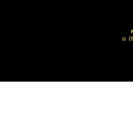
(
ino
iptv satın al
iptv satın al
mostbet güncel giriş
mostbet g