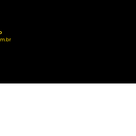
o
m.br
debet güncel giriş
dedebet giriş
dedebet
ganobet güncel gi