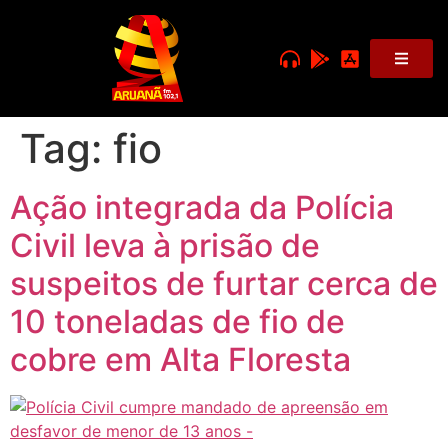
Tag:
fio
Ação integrada da Polícia
Civil leva à prisão de
suspeitos de furtar cerca de
10 toneladas de fio de
cobre em Alta Floresta