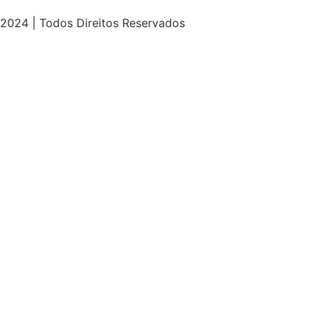
2024 | Todos Direitos Reservados
t
ultrabet güncel giriş
ultrabet giriş
ultrabet
ultrabet güncel 