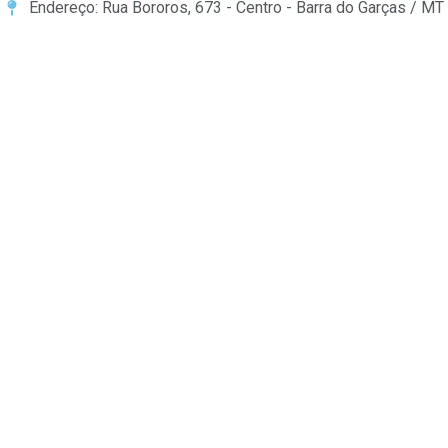
Endereço: Rua Bororos, 673 - Centro - Barra do Garças / MT
giriş
ultrabet giriş
ultrabet
betasus güncel giriş
betasus giri