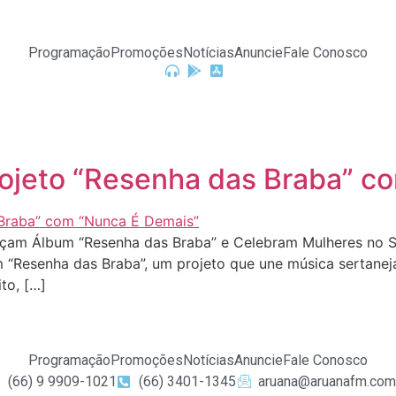
Programação
Promoções
Notícias
Anuncie
Fale Conosco
projeto “Resenha das Braba” 
m Álbum “Resenha das Braba” e Celebram Mulheres no Sert
um “Resenha das Braba”, um projeto que une música sertan
to, […]
Programação
Promoções
Notícias
Anuncie
Fale Conosco
(66) 9 9909-1021
(66) 3401-1345
aruana@aruanafm.com