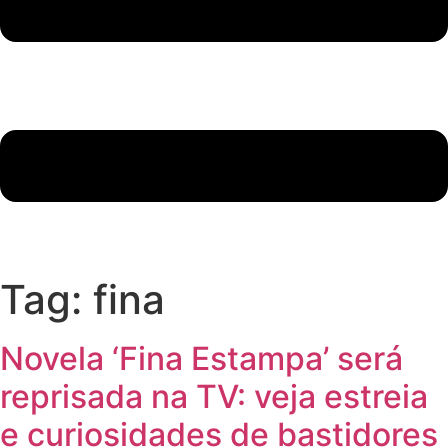
Tag:
fina
Novela ‘Fina Estampa’ será
reprisada na TV: veja estreia
e curiosidades de bastidores