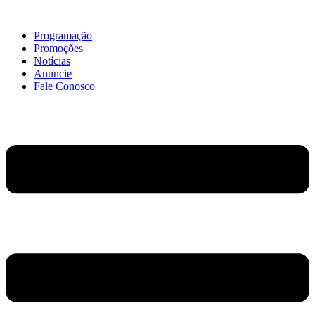
Ir
para
Programação
o
Promoções
conteúdo
Notícias
Anuncie
Fale Conosco