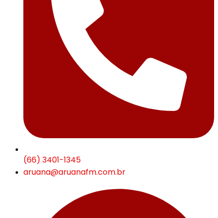
(66) 3401-1345
aruana@aruanafm.com.br