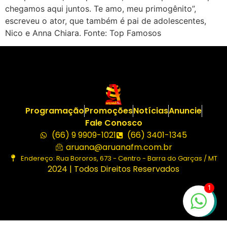
chegamos aqui juntos. Te amo, meu primogênito”,
escreveu o ator, que também é pai de adolescentes,
Nico e Anna Chiara. Fonte: Top Famosos
Programação
Promoções
Notícias
Anuncie
Fale Conosco
(66) 9 9909-1021
(66) 3401-1345
aruana@aruanafm.com.br
Endereço: Rua Bororos, 673 - Centro - Barra do Garças / MT
2024 | Todos Direitos Reservados
1
ibom
casibom güncel giriş
casibom giriş
casibom
casibom gü