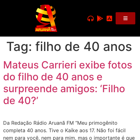
Tag:
filho de 40 anos
Mateus Carrieri exibe fotos
do filho de 40 anos e
surpreende amigos: ‘Filho
de 40?’
Da Redação Rádio Aruanã FM “Meu primogênito
completa 40 anos. Tive o Kaíke aos 17. Não foi fácil
nem para você, nem para mim, mas o importante é que