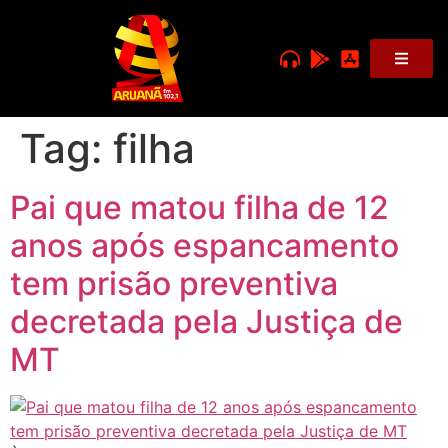
Tag:
filha
Pai que matou filha de 12
anos após espancamento
tem prisão preventiva
decretada pela Justiça de
MT