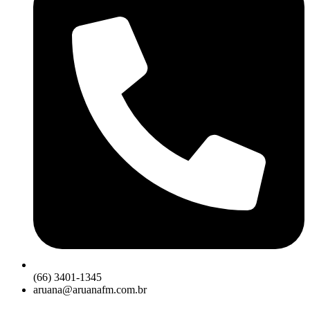
(66) 3401-1345
aruana@aruanafm.com.br