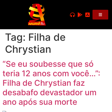
Tag:
Filha de
Chrystian
“Se eu soubesse que só
teria 12 anos com você…”:
Filha de Chrystian faz
desabafo devastador um
ano após sua morte