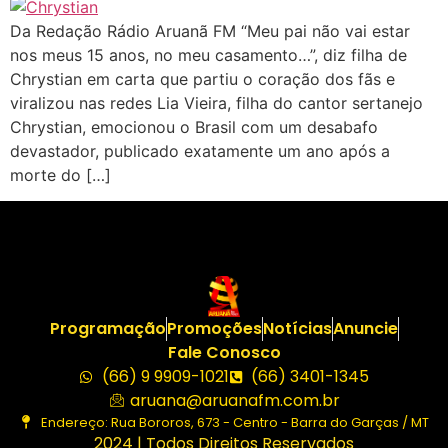
Da Redação Rádio Aruanã FM “Meu pai não vai estar
nos meus 15 anos, no meu casamento…”, diz filha de
Chrystian em carta que partiu o coração dos fãs e
viralizou nas redes Lia Vieira, filha do cantor sertanejo
Chrystian, emocionou o Brasil com um desabafo
devastador, publicado exatamente um ano após a
morte do […]
Programação
Promoções
Notícias
Anuncie
Fale Conosco
(66) 9 9909-1021
(66) 3401-1345
aruana@aruanafm.com.br
Endereço: Rua Bororos, 673 - Centro - Barra do Garças / MT
2024 | Todos Direitos Reservados