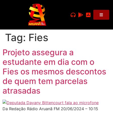
Tag:
Fies
Projeto assegura a
estudante em dia com o
Fies os mesmos descontos
de quem tem parcelas
atrasadas
Da Redação Rádio Aruanã FM 20/06/2024 – 10:15