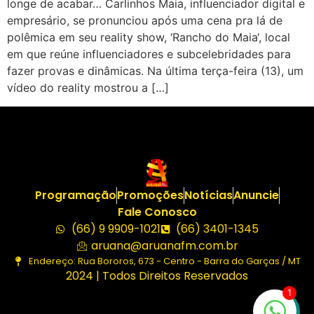
longe de acabar… Carlinhos Maia, influenciador digital e
empresário, se pronunciou após uma cena pra lá de
polêmica em seu reality show, ‘Rancho do Maia‘, local
em que reúne influenciadores e subcelebridades para
fazer provas e dinâmicas. Na última terça-feira (13), um
vídeo do reality mostrou a […]
Programação
Promoções
Notícias
Anuncie
Fale Conosco
(66) 9 9909-1021
(66) 3401-1345
aruana@aruanafm.com.br
Endereço: Rua Bororos, 673 - Centro - Barra do Garças / MT
2024 | Todos Direitos Reservados
1