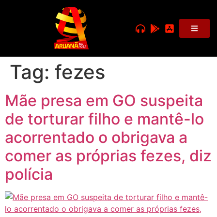
Tag:
fezes
Mãe presa em GO suspeita
de torturar filho e mantê-lo
acorrentado o obrigava a
comer as próprias fezes, diz
polícia