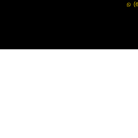
(
t
ultrabet güncel giriş
ultrabet giriş
ultrabet
ultrabet güncel 