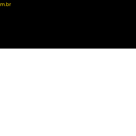
m.br
ş
betasus
betasus güncel giriş
betasus giriş
betasus
betasu