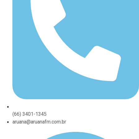
(66) 3401-1345
aruana@aruanafm.com.br