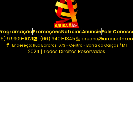
Programação
Promoções
Notícias
Anuncie
Fale Conosc
66) 9 9909-1021
(66) 3401-1345
aruana@aruanafm.co
Endereço: Rua Bororos, 673 - Centro - Barra do Garças / MT
2024 | Todos Direitos Reservados
giriş
ultrabet giriş
ultrabet
betasus güncel giriş
betasus giri