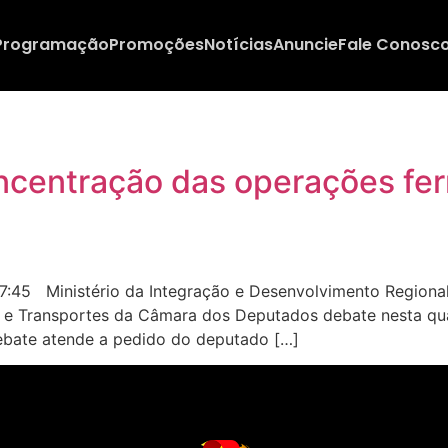
Programação
Promoções
Notícias
Anuncie
Fale Conosc
entração das operações ferro
:45 Ministério da Integração e Desenvolvimento Regional
 e Transportes da Câmara dos Deputados debate nesta qua
 debate atende a pedido do deputado […]