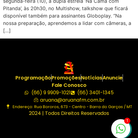
segunda-feira (10), a dupla estreia ‘Na Cama com
Pitanda’, às 20h30, no Multishow, talkshow que ficará
disponível também para assinantes Globoplay. “Na
nossa preparação, aprendemos a lidar com câmeras, a
[…]
Programação
Promoções
Notícias
Anuncie
Fale Conosco
(66) 9 9909-1021
(66) 3401-1345
aruana@aruanafm.com.br
Endereço: Rua Bororos, 673 - Centro - Barra do Garças / MT
2024 | Todos Direitos Reservados
1