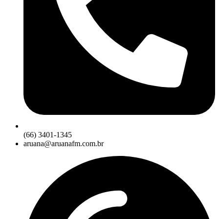
(66) 3401-1345
aruana@aruanafm.com.br