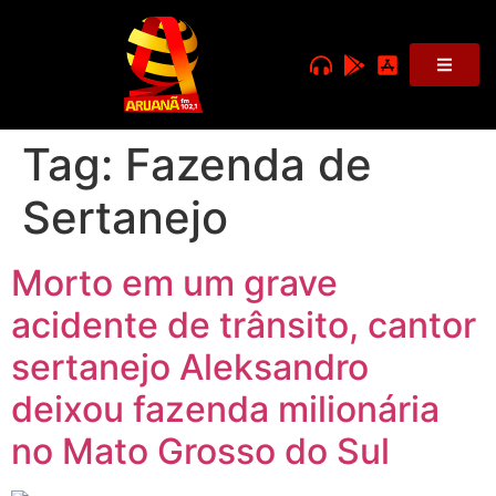
Tag:
Fazenda de
Sertanejo
Morto em um grave
acidente de trânsito, cantor
sertanejo Aleksandro
deixou fazenda milionária
no Mato Grosso do Sul