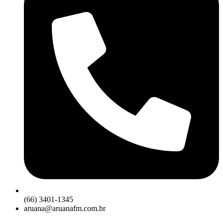
(66) 3401-1345
aruana@aruanafm.com.br