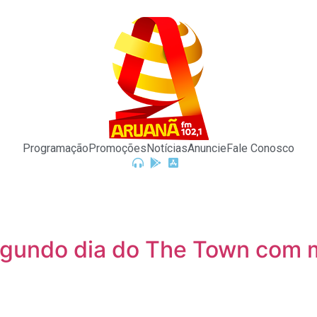
Programação
Promoções
Notícias
Anuncie
Fale Conosco
segundo dia do The Town com m