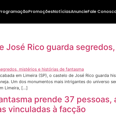
Programação
Promoções
Notícias
Anuncie
Fale Conosc
 José Rico guarda segredos, m
bada em Limeira (SP), o castelo de José Rico guarda his
aneja. Um dos monumentos mais intrigantes do universo ser
m Limeira, […]
ntasma prende 37 pessoas, 
as vinculadas à facção