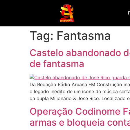
Tag:
Fantasma
Castelo abandonado de
de fantasma
Da Redação Rádio Aruanã FM Construção inaca
o legado inédito de um ícone da música sert
da dupla Milionário & José Rico. Localizado e
Operação Codinome Fa
armas e bloqueia cont