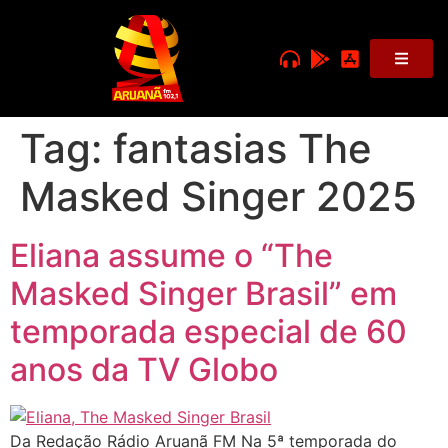
Tag:
fantasias The
Masked Singer 2025
Eliana assume o “The
Masked Singer Brasil” em
temporada especial de 60
anos da TV Globo
Da Redação Rádio Aruanã FM Na 5ª temporada do