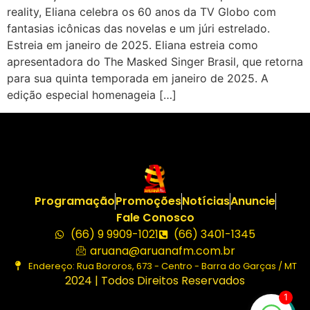
reality, Eliana celebra os 60 anos da TV Globo com
fantasias icônicas das novelas e um júri estrelado.
Estreia em janeiro de 2025. Eliana estreia como
apresentadora do The Masked Singer Brasil, que retorna
para sua quinta temporada em janeiro de 2025. A
edição especial homenageia […]
Programação
Promoções
Notícias
Anuncie
Fale Conosco
(66) 9 9909-1021
(66) 3401-1345
aruana@aruanafm.com.br
Endereço: Rua Bororos, 673 - Centro - Barra do Garças / MT
2024 | Todos Direitos Reservados
1