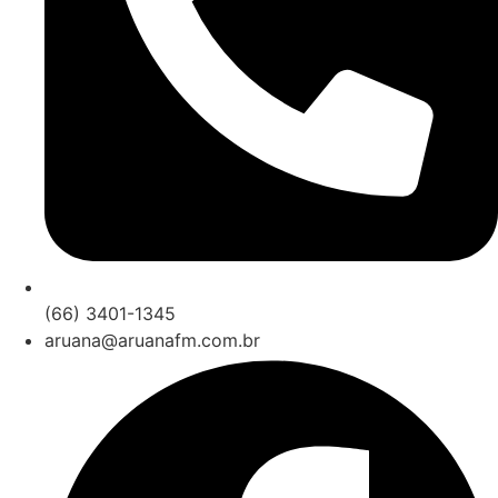
(66) 3401-1345
aruana@aruanafm.com.br