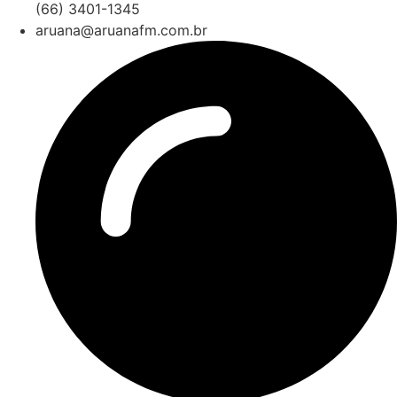
(66) 3401-1345
aruana@aruanafm.com.br