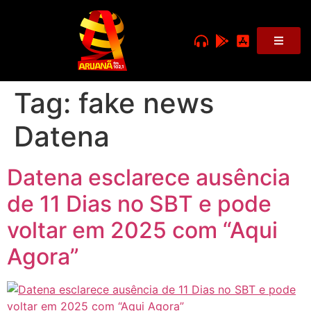
Tag:
fake news
Datena
Datena esclarece ausência
de 11 Dias no SBT e pode
voltar em 2025 com “Aqui
Agora”