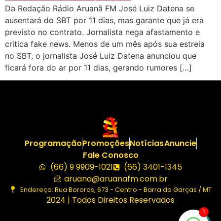
Da Redação Rádio Aruanã FM José Luiz Datena se
ausentará do SBT por 11 dias, mas garante que já era
previsto no contrato. Jornalista nega afastamento e
critica fake news. Menos de um mês após sua estreia
no SBT, o jornalista José Luiz Datena anunciou que
ficará fora do ar por 11 dias, gerando rumores […]
Programação
Promoções
Notícias
Anuncie
Fale Conosco
(66) 9 9909-1021
(66) 3401-1345
aruana@aruanafm.com.br
Endereço: Rua Bororos, 673 - Centro - Barra do Garças / MT
2024 | Todos Direitos Reservados
1