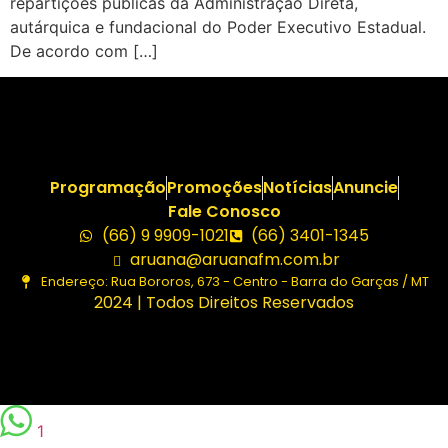
repartições públicas da Administração Direta,
autárquica e fundacional do Poder Executivo Estadual.
De acordo com […]
Programação
Promoções
Notícias
Anuncie
Fale Conosco
(66) 9 9909-1021
(66) 3401-1345
aruana@aruanafm.com.br
Endereço: Rua Bororos, 673 - Centro - Barra do Garças / MT
2024 | Todos Direitos Reservados
1