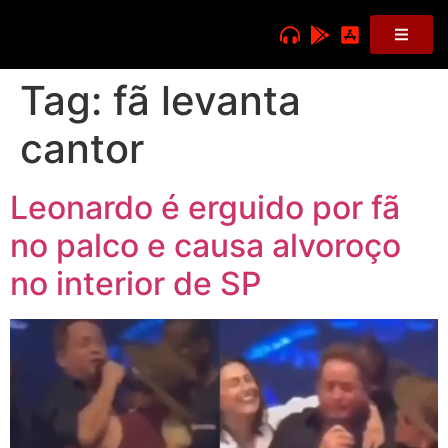
Tag:
fã levanta
cantor
Leonardo é erguido por fã
no palco e causa alvoroço
no interior de SP