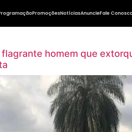
Programação
Promoções
Notícias
Anuncie
Fale Conosc
m flagrante homem que extorqui
ota