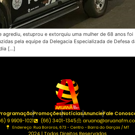
ediu, estuprou e extorquiu uma mulher de 68 anos foi pre
uzidas pela equipe da Delegacia Especializada de Defesa 
dia […]
Programação
Promoções
Notícias
Anuncie
Fale Conosc
66) 9 9909-1021
(66) 3401-1345
aruana@aruanafm.co
Endereço: Rua Bororos, 673 - Centro - Barra do Garças / MT
2024 | Todos Direitos Reservados