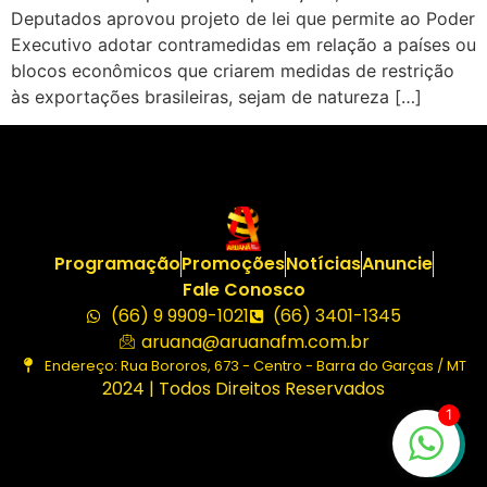
Deputados aprovou projeto de lei que permite ao Poder
Executivo adotar contramedidas em relação a países ou
blocos econômicos que criarem medidas de restrição
às exportações brasileiras, sejam de natureza […]
Programação
Promoções
Notícias
Anuncie
Fale Conosco
(66) 9 9909-1021
(66) 3401-1345
aruana@aruanafm.com.br
Endereço: Rua Bororos, 673 - Centro - Barra do Garças / MT
2024 | Todos Direitos Reservados
1